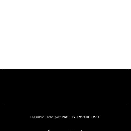
Cómo hacer un Espresso Martini perfecto en
casa
By
Redacción Review
abril 22, 2026
Desarrollado por
Neill B. Rivera Livia