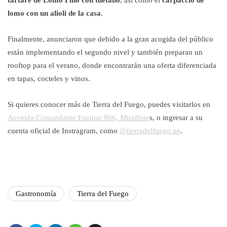
tartare de Lomo Fino con tuétano
, así como el
carpaccio de
lomo con un alioli de la casa
.
Finalmente, anunciaron que debido a la gran acogida del público
están implementando el segundo nivel y también preparan un
rooftop para el verano, donde encontrarán una oferta diferenciada
en tapas, cocteles y vinos.
Si quieres conocer más de Tierra del Fuego, puedes visitarlos en
Avenida Comandante Espinar 866, Miraflore
s, o ingresar a su
cuenta oficial de Instragram, como
@tierradelfuego.pe
.
Gastronomía
Tierra del Fuego