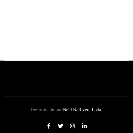
Sentua eleva la experiencia de compra con su
nueva modalidad de retiro en tienda.
By
Redacción Review
julio 12, 2026
Desarrollado por
Neill B. Rivera Livia