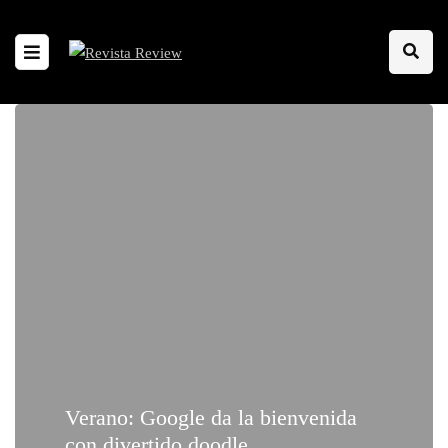
Verano: Google da la bienvenida
con divertido doodle