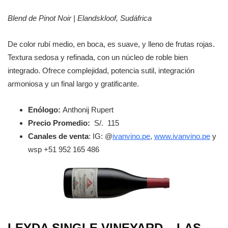
Blend de Pinot Noir | Elandskloof, Sudáfrica
De color rubí medio, en boca, es suave, y lleno de frutas rojas.
Textura sedosa y refinada, con un núcleo de roble bien
integrado. Ofrece complejidad, potencia sutil, integración
armoniosa y un final largo y gratificante.
Enólogo:
Anthonij Rupert
Precio Promedio:
S/. 115
Canales de venta
: IG: @
ivanvino.pe
,
www.ivanvino.pe
y
wsp ‪+51 952 165 486
LEYDA SINGLE VINEYARD – LAS