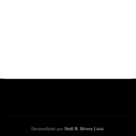
Nicholas Hoult, actor de 'Superman' y 'X-
Men', confirma su llegada al Perú Comic Con
2025
By
Redacción Review
octubre 25, 2025
Desarrollado por
Neill B. Rivera Livia