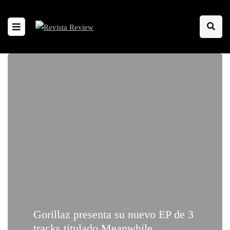
Gorillaz presenta su nuevo EP de 3
tracks titulado Meanwhile