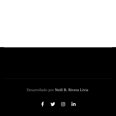
BTS anuncia que no presentará su música para los Premios
Grammy 2027
julio 29, 2026
Desarrollado por
Neill B. Rivera Livia