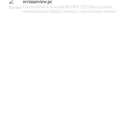
revistareview.pe
Cuenta oficial de la revista REVIEW 🇵🇪
Noticias, moda,
entretenimiento, lifestyle, business y más en nuestra website.