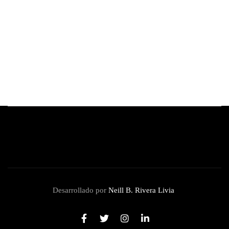
Nicholas Hoult, actor de 'Superman' y 'X-
Men', confirma su llegada al Perú Comic Con
2025
By
Redacción Review
octubre 25, 2025
Desarrollado por
Neill B. Rivera Livia