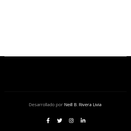
BTS anuncia que no presentará su música para los
Premios Grammy 2027
julio 29, 2026
Desarrollado por
Neill B. Rivera Livia