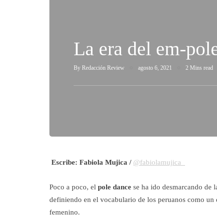
La era del em-pol
By
Redacción Review
agosto 6, 2021
2 Mins read
Escribe: Fabiola Mujica /
@fabiolamujica_
Poco a poco, el
pole dance
se ha ido desmarcando de las
definiendo en el vocabulario de los peruanos como un
femenino.